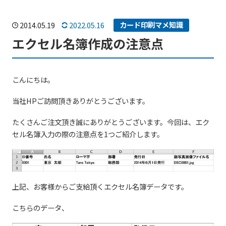
ご利用ガイド
会社案内
カード印刷マメ知識
2014.05.19
2022.05.16
エクセル名簿作成の注意点
よくある質問
スタッフブログ
こんにちは。
SNS
当社HPご訪問頂きありがとうございます。
たくさんご注文頂き誠にありがとうございます。今回は、エク
セル名簿入力の際の注意点を1つご紹介します。
他サービスのご紹介
上記、お客様からご支給頂くエクセル名簿データです。
こちらのデータ、