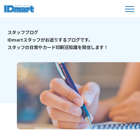
menu
製品ラインナップ
スタッフブログ
IDmartスタッフがお送りするブログです。
スタッフの日常やカード印刷豆知識を発信
します！
カードの種類
2つの作成プラン
ご利用ガイド
データ作成ガイド
はじめての方へ
料金表