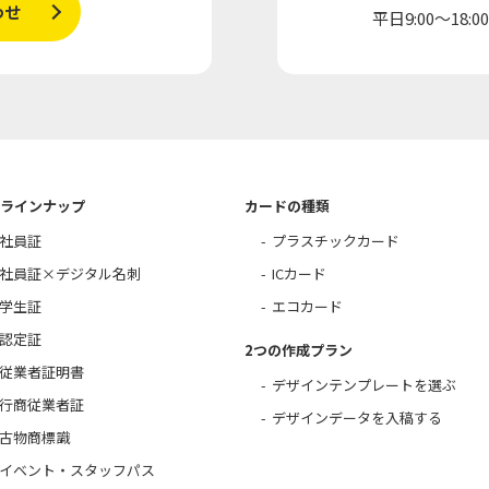
わせ
平日9:00～18:0
ラインナップ
カードの種類
社員証
プラスチックカード
社員証×デジタル名刺
ICカード
学生証
エコカード
認定証
2つの作成プラン
従業者証明書
デザインテンプレートを選ぶ
行商従業者証
デザインデータを入稿する
古物商標識
イベント・スタッフパス