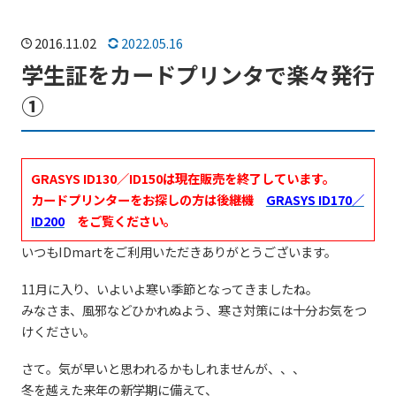
ご利用ガイド
会社案内
2016.11.02
2022.05.16
学生証をカードプリンタで楽々発行
よくある質問
スタッフブログ
①
SNS
GRASYS ID130／ID150は現在販売を終了しています。
カードプリンターをお探しの方は後継機
GRASYS ID170／
ID200
をご覧ください。
いつもIDmartをご利用いただきありがとうございます。
他サービスのご紹介
11月に入り、いよいよ寒い季節となってきましたね。
みなさま、風邪などひかれぬよう、寒さ対策には十分お気をつ
けください。
さて。気が早いと思われるかもしれませんが、、、
冬を越えた来年の新学期に備えて、