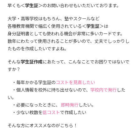
早くも＜
学生証
＞のお問い合わせもいただいております。
大学・高等学校はもちろん、塾やスクールなど
各種教育機関で幅広く使用されている＜
学生証
＞は
身分証明書としても使われる機会が非常に多いカードです。
数年にわたって使用されることが多いので、丈夫でしっかりし
たものを作成したいですよね。
そんな
学生証作成
にあたって、こんなことでお困りではないで
すか？
・毎年かかる学生証の
コストを見直したい
・個人情報を校外に持ち出せないので、
学校内で発行
した
い。
・必要になったときに、
即時発行
したい。
・少ない枚数を
低コスト
で作成したい
そんな方にオススメなのがこちら！