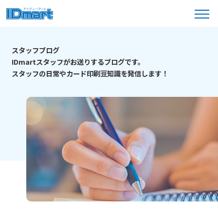
menu
製品ラインナップ
スタッフブログ
IDmartスタッフがお送りするブログです。
スタッフの日常やカード印刷豆知識を発信
します！
カードの種類
2つの作成プラン
ご利用ガイド
データ作成ガイド
はじめての方へ
料金表