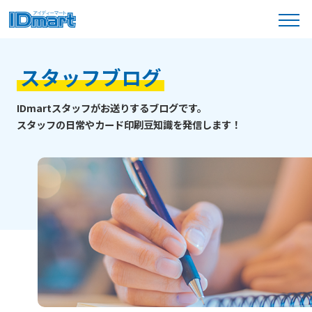
menu
製品ラインナップ
スタッフブログ
IDmartスタッフがお送りするブログです。
カードの種類
スタッフの日常やカード印刷豆知識を発信
します！
2つの作成プラン
ご利用ガイド
データ作成ガイド
はじめての方へ
料金表